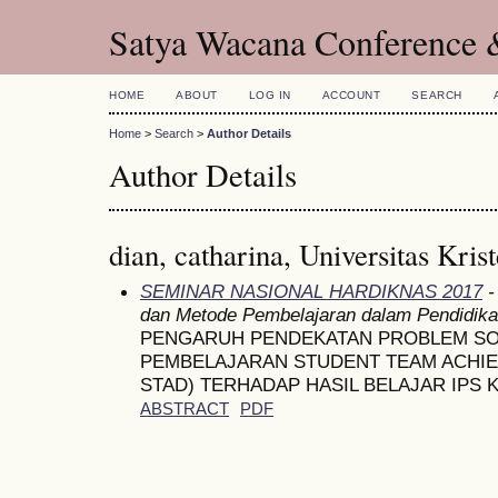
Satya Wacana Conference 
HOME
ABOUT
LOG IN
ACCOUNT
SEARCH
Home
>
Search
>
Author Details
Author Details
dian, catharina, Universitas Kri
SEMINAR NASIONAL HARDIKNAS 2017
-
dan Metode Pembelajaran dalam Pendidik
PENGARUH PENDEKATAN PROBLEM SO
PEMBELAJARAN STUDENT TEAM ACHIEV
STAD) TERHADAP HASIL BELAJAR IPS 
ABSTRACT
PDF