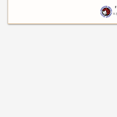
F
Jl.